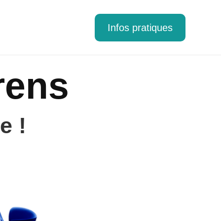
Infos pratiques
rens
e !