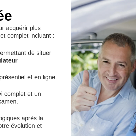
ée
r acquérir plus
et complet incluant :
permettant de situer
lateur
présentiel et en ligne.
vi complet et un
examen.
giques après la
otre évolution et