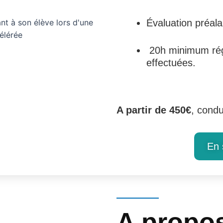
Évaluation préala
20h minimum régl
effectuées.
A partir de 450€
, condu
En 
A propo