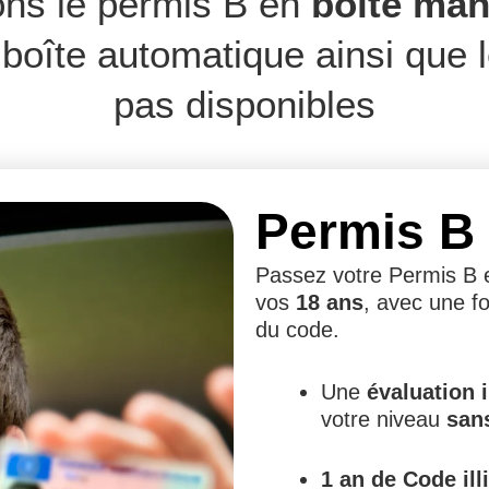
ns le permis B en
boîte man
boîte automatique ainsi que 
pas disponibles
Permis B
Passez votre Permis B
vos
18 ans
, avec une f
du code.
Une
évaluation i
votre niveau
san
1 an de Code ill