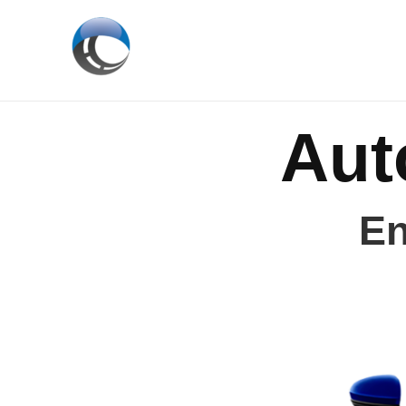
Aller
au
contenu
Aut
En