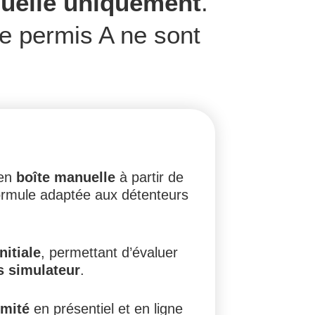
uelle uniquement
.
le permis A ne sont
 en
boîte manuelle
à partir de
ormule adaptée aux détenteurs
nitiale
, permettant d’évaluer
s simulateur
.
imité
en présentiel et en ligne