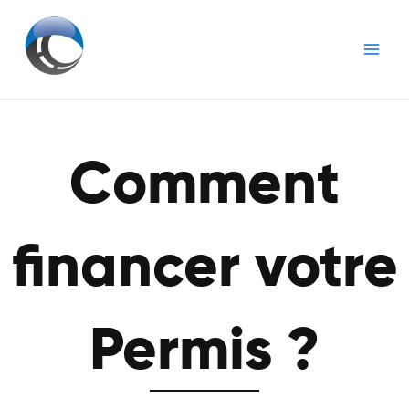
Aller
Main
au
Men
contenu
Comment
financer votre
Permis ?